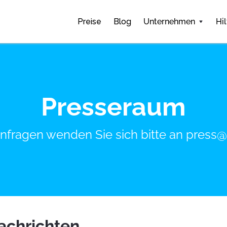
Preise
Blog
Unternehmen
Hil
Presseraum
nfragen wenden Sie sich bitte an
press@
chrichten