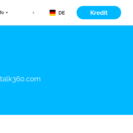
Kredit
DE
fe
talk360.com