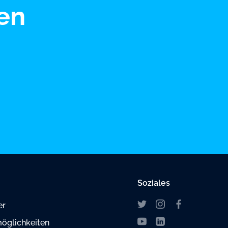
en
Soziales
er
öglichkeiten