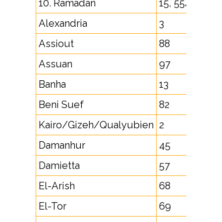
10. Ramadan
15, 554
Alexandria
3
Assiout
88
Assuan
97
Banha
13
Beni Suef
82
Kairo/Gizeh/Qualyubien
2
Damanhur
45
Damietta
57
El-Arish
68
El-Tor
69