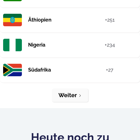
Äthiopien
+251
Nigeria
+234
Südafrika
+27
Weiter
Heute noch zu