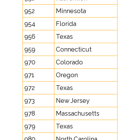
952
Minnesota
954
Florida
956
Texas
959
Connecticut
970
Colorado
971
Oregon
972
Texas
973
New Jersey
978
Massachusetts
979
Texas
980
North Carolina