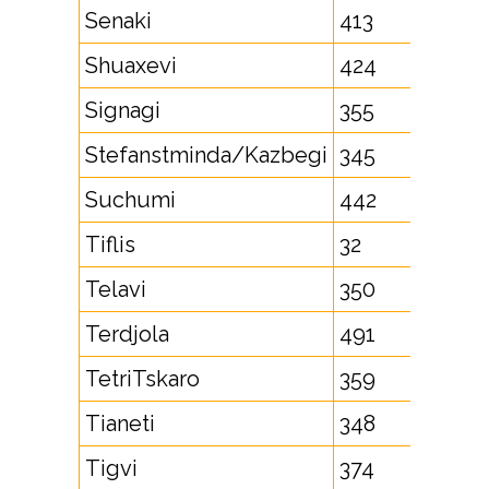
Senaki
413
Shuaxevi
424
Signagi
355
Stefanstminda/Kazbegi
345
Suchumi
442
Tiflis
32
Telavi
350
Terdjola
491
TetriTskaro
359
Tianeti
348
Tigvi
374