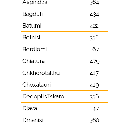
Aspindza
364
Bagdati
434
Batumi
422
Bolnisi
358
Bordjomi
367
Chiatura
479
Chkhorotskhu
417
Choxatauri
419
DedoplisTskaro
356
Djava
347
Dmanisi
360