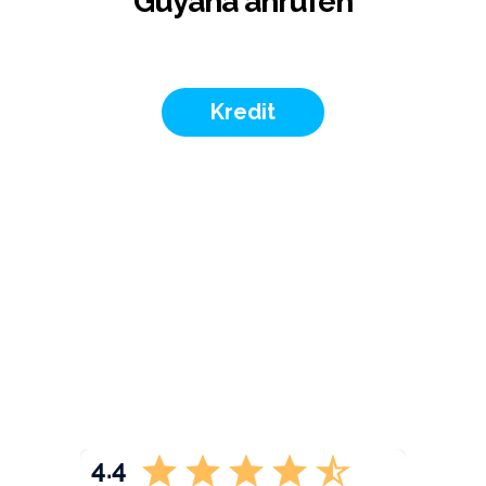
Guyana anrufen
Kredit
4.4