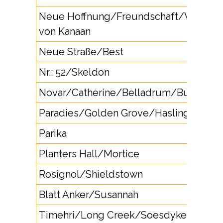
Neue Hoffnung/Freundschaft/Wald/L
von Kanaan
Neue Straße/Best
Nr.: 52/Skeldon
Novar/Catherine/Belladrum/Bush Lot
Paradies/Golden Grove/Haslington
Parika
Planters Hall/Mortice
Rosignol/Shieldstown
Blatt Anker/Susannah
Timehri/Long Creek/Soesdyke