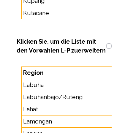
Kupang
38
Kutacane
6
Klicken Sie, um
die Liste mit
den Vorwahlen L-P zu
erweitern
Region
Vo
Labuha
92
Labuhanbajo/Ruteng
385
Lahat
731
Lamongan
322