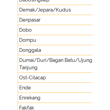
Demak/Jepara/Kudus
29
Denpasar
36
Dobo
91
Dompu
37
Donggala
4
Dumai/Duri/Bagan Batu/Ujung
7
Tanjung
Ost-Cilacap
28
Ende
38
Enrekang
4
Fakfak
9