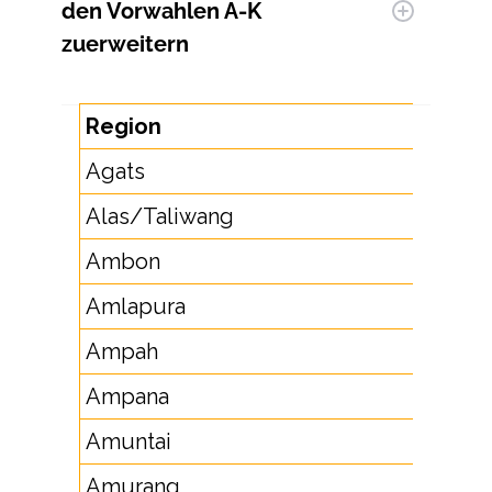
den Vorwahlen A-K
zu
erweitern
Region
V
Agats
9
Alas/Taliwang
37
Ambon
91
Amlapura
36
Ampah
52
Ampana
4
Amuntai
52
Amurang
4