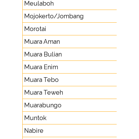
Meulaboh
65
Mojokerto/Jombang
321
Morotai
923
Muara Aman
738
Muara Bulian
743
Muara Enim
73
Muara Tebo
74
Muara Teweh
513
Muarabungo
74
Muntok
716
Nabire
98