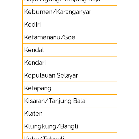
Kebumen/Karanganyar
28
Kediri
35
Kefamenanu/Soe
38
Kendal
2
Kendari
40
Kepulauan Selayar
41
Ketapang
53
Kisaran/Tanjung Balai
62
Klaten
27
Klungkung/Bangli
3