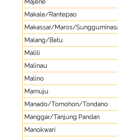
Majene
422
Makale/Rantepao
423
Makassar/Maros/Sungguminasa
411
Malang/Batu
341
Malili
47
Malinau
553
Malino
417
Mamuju
42
Manado/Tomohon/Tondano
431
Manggar/Tanjung Pandan
719
Manokwari
98