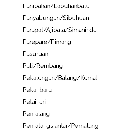
Panipahan/Labuhanbatu
62
Panyabungan/Sibuhuan
63
Parapat/Ajibata/Simanindo
62
Parepare/Pinrang
421
Pasuruan
343
Pati/Rembang
29
Pekalongan/Batang/Komal
285
Pekanbaru
761
Pelaihari
512
Pemalang
28
Pematangsiantar/Pematang
622