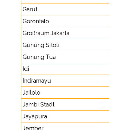
Garut
26
Gorontalo
43
Großraum Jakarta
21
Gunung Sitoli
6
Gunung Tua
63
Idi
6
Indramayu
23
Jailolo
92
Jambi Stadt
74
Jayapura
9
Jember
33