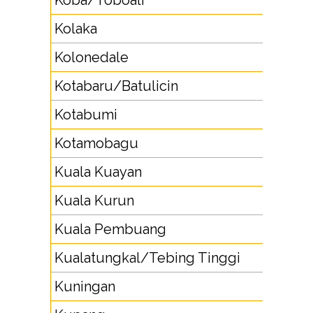
Koba/Toboali
71
Kolaka
4
Kolonedale
4
Kotabaru/Batulicin
51
Kotabumi
72
Kotamobagu
4
Kuala Kuayan
53
Kuala Kurun
53
Kuala Pembuang
53
Kualatungkal/Tebing Tinggi
74
Kuningan
23