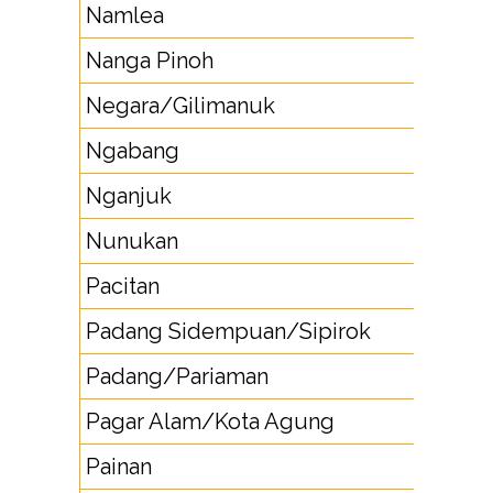
Namlea
913
Nanga Pinoh
56
Negara/Gilimanuk
36
Ngabang
56
Nganjuk
358
Nunukan
55
Pacitan
357
Padang Sidempuan/Sipirok
63
Padang/Pariaman
751
Pagar Alam/Kota Agung
73
Painan
75