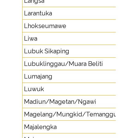
Langsa
64
Larantuka
383
Lhokseumawe
64
Liwa
728
Lubuk Sikaping
753
Lubuklinggau/Muara Beliti
733
Lumajang
334
Luwuk
46
Madiun/Magetan/Ngawi
351
Magelang/Mungkid/Temanggung
293
Majalengka
233