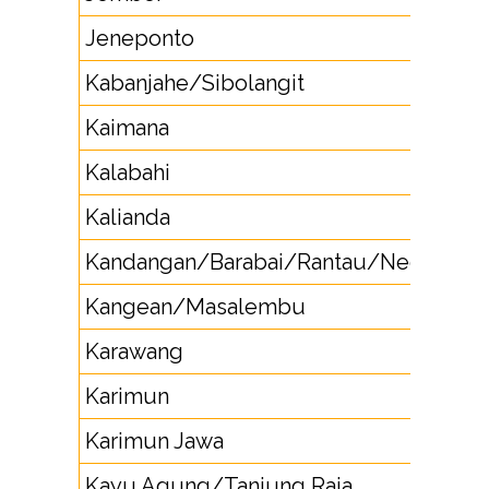
Jeneponto
41
Kabanjahe/Sibolangit
62
Kaimana
9
Kalabahi
38
Kalianda
72
Kandangan/Barabai/Rantau/Negara
51
Kangean/Masalembu
32
Karawang
26
Karimun
77
Karimun Jawa
29
Kayu Agung/Tanjung Raja
71