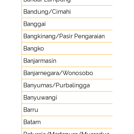
Bandung/Cimahi
22
Banggai
4
Bangkinang/Pasir Pengaraian
76
Bangko
7
Banjarmasin
51
Banjarnegara/Wonosobo
28
Banyumas/Purbalingga
28
Banyuwangi
33
Barru
42
Batam
77