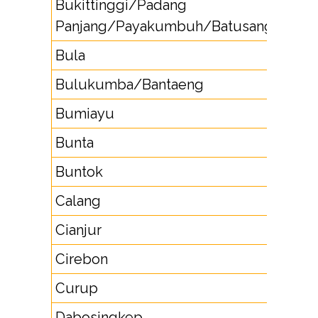
Bukittinggi/Padang
75
Panjang/Payakumbuh/Batusangkar
Bula
91
Bulukumba/Bantaeng
41
Bumiayu
28
Bunta
4
Buntok
52
Calang
6
Cianjur
26
Cirebon
23
Curup
73
Dabosingkep
7