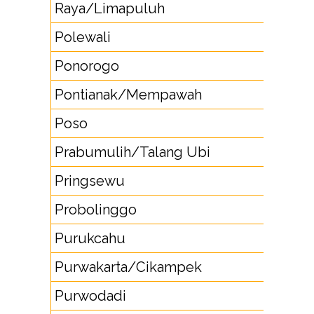
Raya/Limapuluh
Polewali
42
Ponorogo
352
Pontianak/Mempawah
561
Poso
45
Prabumulih/Talang Ubi
713
Pringsewu
72
Probolinggo
335
Purukcahu
528
Purwakarta/Cikampek
26
Purwodadi
292