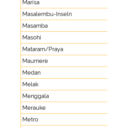
Marisa
44
Masalembu-Inseln
326
Masamba
47
Masohi
91
Mataram/Praya
37
Maumere
382
Medan
61
Melak
54
Menggala
72
Merauke
971
Metro
725