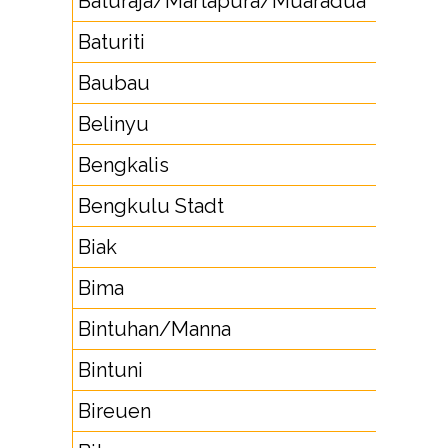
Baturaja/Martapura/Muaradua
73
Baturiti
36
Baubau
4
Belinyu
71
Bengkalis
7
Bengkulu Stadt
73
Biak
98
Bima
37
Bintuhan/Manna
73
Bintuni
9
Bireuen
6