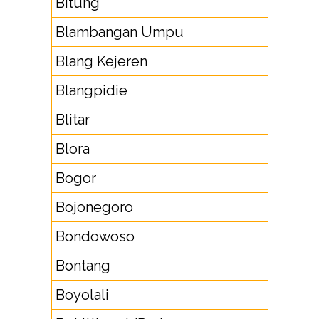
Bitung
43
Blambangan Umpu
72
Blang Kejeren
6
Blangpidie
6
Blitar
34
Blora
2
Bogor
25
Bojonegoro
35
Bondowoso
33
Bontang
5
Boyolali
27