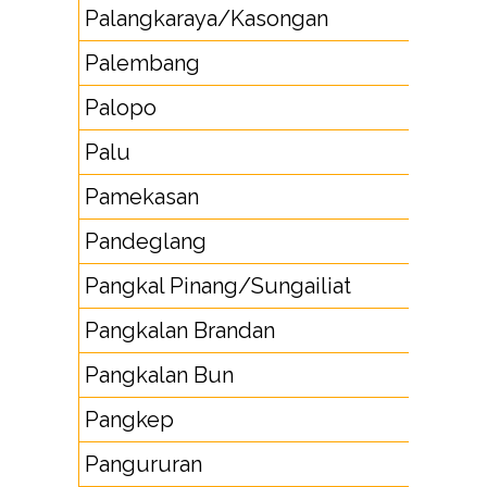
Palangkaraya/Kasongan
53
Palembang
711
Palopo
471
Palu
451
Pamekasan
324
Pandeglang
253
Pangkal Pinang/Sungailiat
717
Pangkalan Brandan
62
Pangkalan Bun
532
Pangkep
41
Pangururan
62