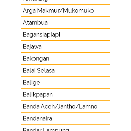
Arga Makmur/Mukomuko
73
Atambua
38
Bagansiapiapi
7
Bajawa
38
Bakongan
6
Balai Selasa
75
Balige
63
Balikpapan
54
Banda Aceh/Jantho/Lamno
65
Bandanaira
91
Bandar Lampung
72