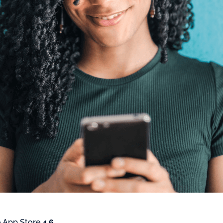
 App Store
4.6