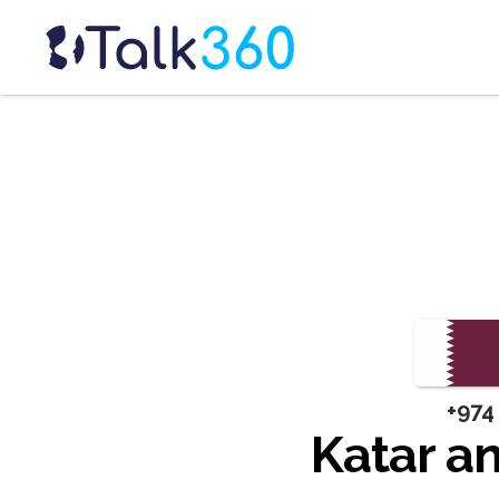
+974
Katar a