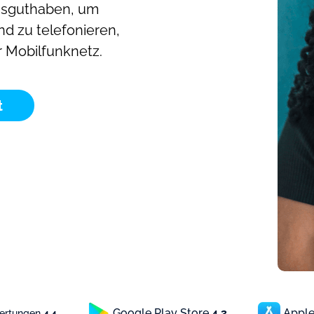
hsguthaben, um
nd zu telefonieren,
r Mobilfunknetz.
t
Google Play Store
4.3
Apple
wertungen
4.4