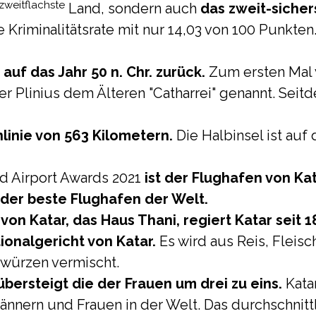
zweitflachste
Land, sondern auch
das zweit-sicher
e Kriminalitätsrate mit nur 14,03 von 100 Punkten
uf das Jahr 50 n. Chr. zurück.
Zum ersten Mal
ler Plinius dem Älteren "Catharrei" genannt. Se
linie von 563 Kilometern.
Die Halbinsel ist auf
d Airport Awards 2021
ist der Flughafen von Ka
, der beste Flughafen der Welt.
von Katar, das Haus Thani, regiert Katar seit 1
ionalgericht von Katar.
Es wird aus Reis, Fleis
ewürzen vermischt.
bersteigt die der Frauen um drei zu eins.
Kata
ännern und Frauen in der Welt. Das durchschnitt