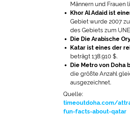
Männern und Frauen li
Khor Al Adaid ist ein
Gebiet wurde 2007 zu
des Gebiets zum UNE
Die
Die Arabische Ory
Katar ist eines der r
beträgt 138.910 $.
Die Metro von Doha b
die größte Anzahl gle
ausgezeichnet.
Quelle:
timeoutdoha.com/attra
fun-facts-about-qatar