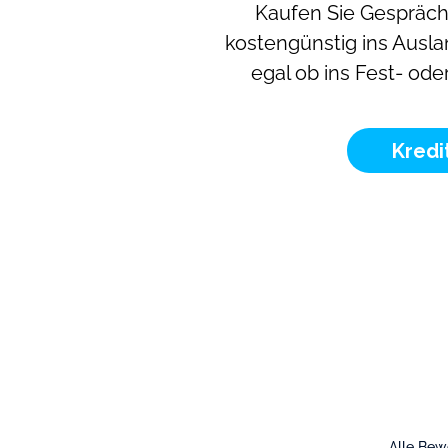
Kaufen Sie Gespräc
kostengünstig ins Ausla
egal ob ins Fest- ode
Kredi
Alle Be