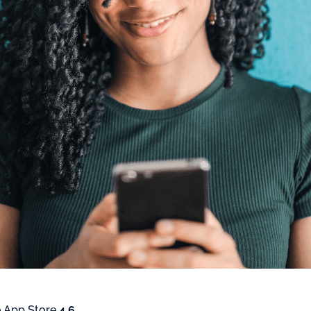
 App Store
4.6