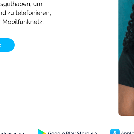
hsguthaben, um
nd zu telefonieren,
r Mobilfunknetz.
t
Google Play Store
4.3
Apple
wertungen
4.4