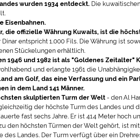
Landes wurden 1934 entdeckt.
Die kuwaitischen
t.
ne Eisenbahnen.
r, die offizielle Währung Kuwaits, ist die hö
 Dinar entspricht 1.000 Fils. Die Währung ist sow
enen Stückelungen erhältlich.
n 1946 und 1982 ist als "Goldenes Zeitalter" 
wohlhabend und erlangte 1961 die Unabhängigkei
 Land am Golf, das eine Verfassung und ein Par
en in dem Land 141 Männer.
öchsten skulptierten Turm der Welt
- den Al Ha
 gleichzeitig der höchste Turm des Landes und d
auerte fast sechs Jahre. Er ist 414 Meter hoch u
 zu den höchsten Türmen der Welt gehört, ist mi
 des Landes. Der Turm verfügt über ein Drehre