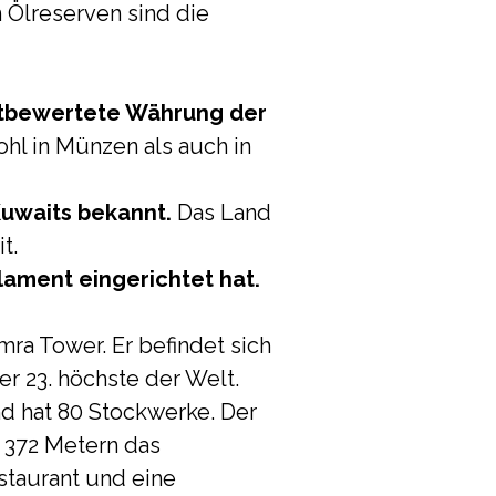
 Ölreserven sind die
chstbewertete Währung der
ohl in Münzen als auch in
Kuwaits bekannt.
Das Land
t.
lament eingerichtet hat.
mra Tower. Er befindet sich
er 23. höchste der Welt.
nd hat 80 Stockwerke. Der
t 372 Metern das
staurant und eine