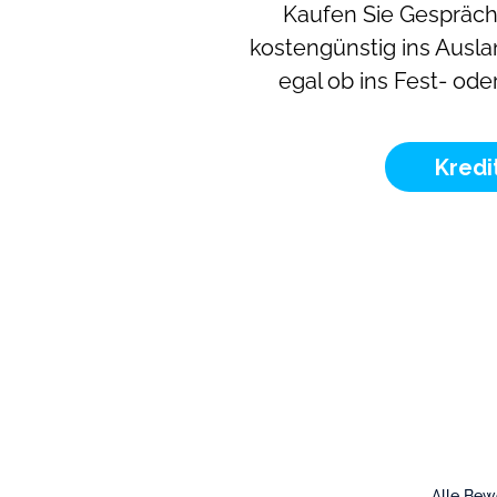
Kaufen Sie Gespräc
kostengünstig ins Ausla
egal ob ins Fest- ode
Kredi
Alle Be