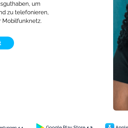
hsguthaben, um
nd zu telefonieren,
r Mobilfunknetz.
t
Google Play Store
4.3
Apple
wertungen
4.4