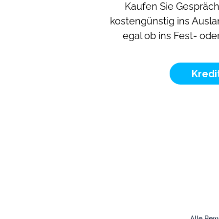
Kaufen Sie Gespräc
kostengünstig ins Ausla
egal ob ins Fest- ode
Kredi
Alle Be