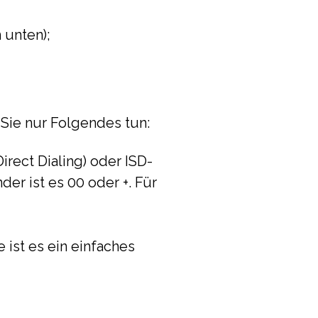
 unten);
Sie nur Folgendes tun:
irect Dialing) oder ISD-
der ist es 00 oder +. Für
 ist es ein einfaches