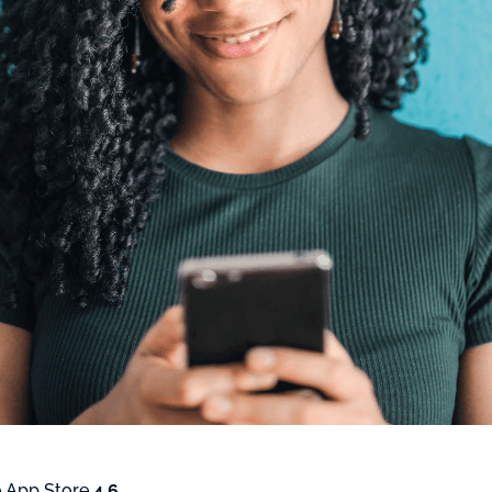
 App Store
4.6