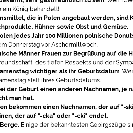
bekannt, sehr gastfreundlich zu sein
. Wenn Sie
 ein König behandelt!
smittel, die in Polen angebaut werden, sind Ka
lchprodukte, Hühner sowie Obst und Gemüse.
 Polen jedes Jahr 100 Millionen polnische Donu
dem Donnerstag vor Aschermittwoch.
lnische Männer Frauen zur Begrüßung auf die 
reundschaft, des tiefen Respekts und der Sympa
r Namenstag wichtiger als ihr Geburtsdatum
. Wen
Namenstag statt ihres Geburtsdatums.
 bei der Geburt einen anderen Nachnamen, je
cht man hat.
 bekommen einen Nachnamen, der auf "-ski" 
n, der auf "-cka" oder "-cki" endet.
 Berge.
Einige der bekanntesten Gebirgszüge si