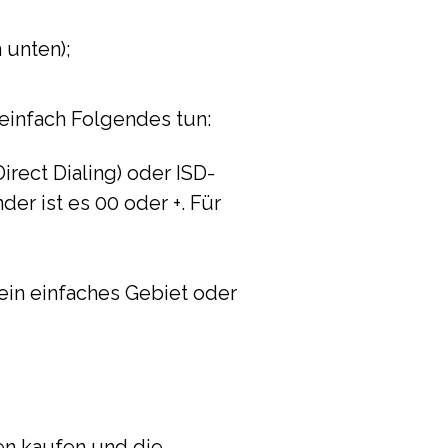
 unten);
einfach Folgendes tun:
irect Dialing) oder ISD-
der ist es 00 oder +. Für
 ein einfaches Gebiet oder
ben kaufen und die