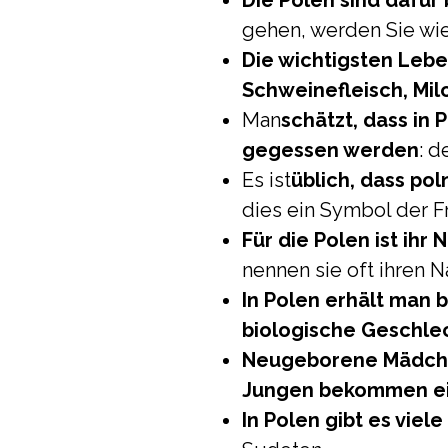
Die Polen sind dafür 
gehen, werden Sie wie
Die wichtigsten Leben
Schweinefleisch, Mi
Man
schätzt, dass in
gegessen werden
: 
Es ist
üblich, dass po
dies ein Symbol der F
Für die Polen ist ih
nennen sie oft ihren 
In Polen erhält man
biologische Geschle
Neugeborene Mädchen
Jungen bekommen eine
In Polen gibt es viele