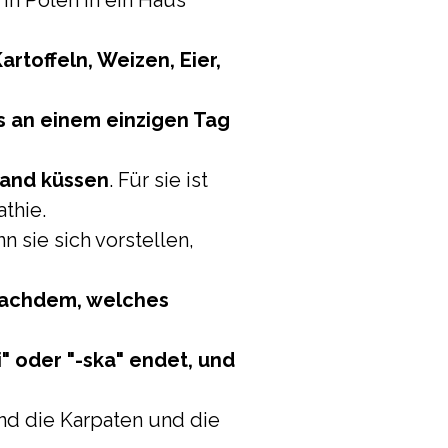
 in Polen in ein Haus
rtoffeln, Weizen, Eier,
ts an einem einzigen Tag
Hand küssen
. Für sie ist
thie.
n sie sich vorstellen,
 nachdem, welches
oder "-ska" endet, und
nd die Karpaten und die