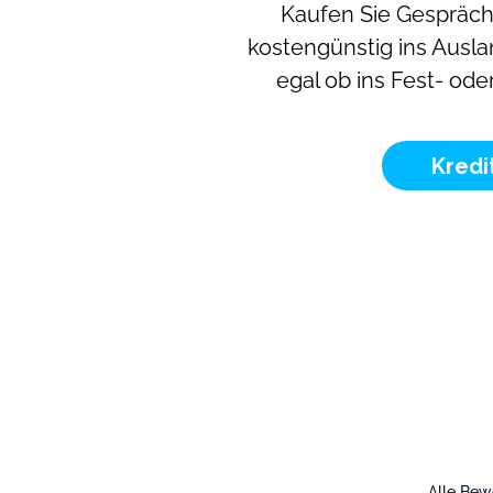
Kaufen Sie Gespräc
kostengünstig ins Ausla
egal ob ins Fest- ode
Kredi
Alle Be