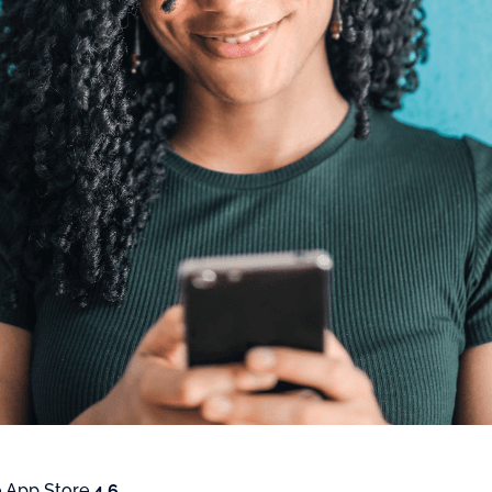
 App Store
4.6