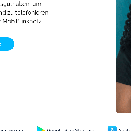
hsguthaben, um
nd zu telefonieren,
r Mobilfunknetz.
t
Google Play Store
4.3
Apple
wertungen
4.4