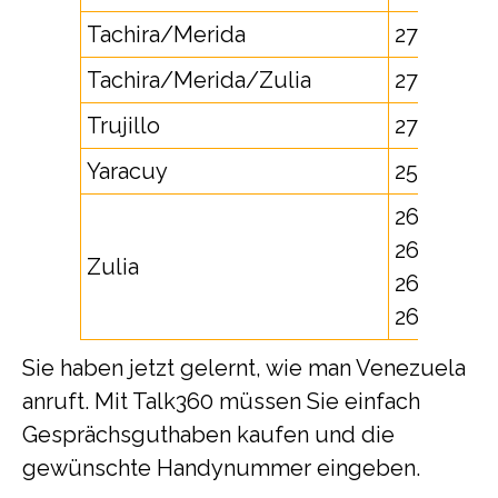
Tachira/Merida
277
Tachira/Merida/Zulia
275
Trujillo
272
Yaracuy
254
261, 262,
263, 264,
Zulia
265,
266, 267
Sie haben jetzt gelernt, wie man Venezuela
anruft. Mit Talk360 müssen Sie einfach
Gesprächsguthaben kaufen und die
gewünschte Handynummer eingeben.