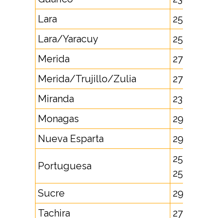
Lara
252
Lara/Yaracuy
251, 253
Merida
274
Merida/Trujillo/Zulia
271
Miranda
234, 239
Monagas
291
Nueva Esparta
295
255, 256,
Portuguesa
257
Sucre
293, 294
Tachira
276