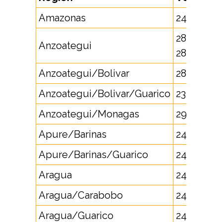
Amazonas
248, 296
281, 282,
Anzoategui
283
Anzoategui/Bolivar
285, 286
Anzoategui/Bolivar/Guarico
235
Anzoategui/Monagas
292
Apure/Barinas
240, 278
Apure/Barinas/Guarico
247
Aragua
244
Aragua/Carabobo
243
Aragua/Guarico
246