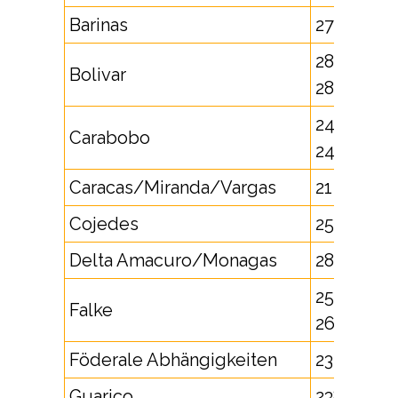
Barinas
273
284, 288,
Bolivar
289
241, 242,
Carabobo
245, 249
Caracas/Miranda/Vargas
21
Cojedes
258
Delta Amacuro/Monagas
287
259, 268,
Falke
269, 279
Föderale Abhängigkeiten
237
Guarico
238